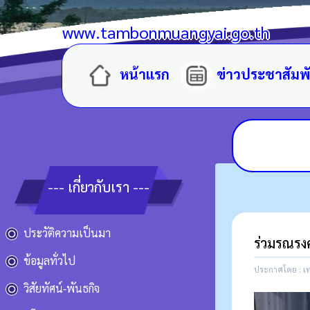
www.tambonmuangyai.go.th
หน้าแรก
ข่าวประชาสัมพ
--- เกี่ยวกับเรา ---
ประวัติความเป็นมา
ร่วมรณรงค
ข้อมูลทั่วไป
ประกาศโดย : เท
วิสัยทัศน์-พันธกิจ