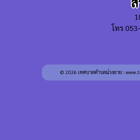
ส
1
โทร 053
© 2026 เทศบาลตำบลม่วงยาย : www.t