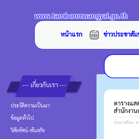
www.tambonmuangyai.go.th
หน้าแรก
ข่าวประชาสัม
--- เกี่ยวกับเรา ---
ตารางแสดง
ประวัติความเป็นมา
สำนักงาน
ข้อมูลทั่วไป
ประกาศโดย : เ
วิสัยทัศน์-พันธกิจ